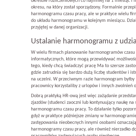
okresów rozliczeniowych co najmniej na 1 miesiąc i
okresu, na który został sporządzony. Formalnie przep
harmonogramu czasu pracy, ale w praktyce wielu firm
do układu harmonogramu w kolejnym miesiącu. Działa
przyjętej w danej organizacji.
Ustalanie harmonogramu z udzi
W wielu firmach planowanie harmonogramów czasu p
informatycznych, które mogą przewidywać możliwość 
tego, kiedy chcą świadczyć pracę Ma to szersze zast
gdzie zatrudnia się bardzo dużą liczbę studentów i 
na uczelni. W przeciwnym razie harmonogram byłby 
pracownicy korzystaliby z urlopów i innych zwolnień o
Dobrą praktyką HR-ową jest więc zażądanie przedstaw
zjazdów (studenci zaoczni lub kontynuujący naukę na
harmonogramu czasu pracy. To działanie tylko pozorni
gdyż w praktyce późniejsze zmiany w harmonogramie 
zastępowania nieobecnych innymi osobami oznaczają 
harmonogramy czasu pracy, ale również nierzadko do