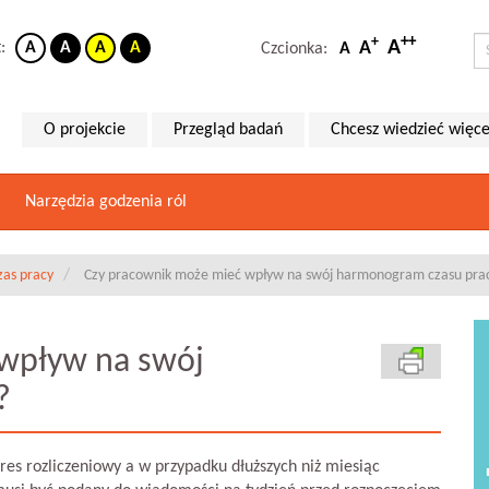
++
+
A
A
t:
A
A
A
A
Czcionka:
A
O projekcie
Przegląd badań
Chcesz wiedzieć więce
Narzędzia godzenia ról
zas pracy
Czy pracownik może mieć wpływ na swój harmonogram czasu pra
wpływ na swój
?
es rozliczeniowy a w przypadku dłuższych niż miesiąc