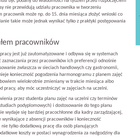
 musi być podany do wiadomości na tydzień przed rozpoczęciem
isy nie przewidują udziału pracownika w tworzeniu
 pracownik może np. do 15. dnia miesiąca złożyć wnioski co
nie takie może jednak wynikać tylko z praktyki postępowania
ałem pracowników
racy jest już zautomatyzowane i odbywa się w systemach
zaznaczania przez pracowników ich preferencji odnośnie
osowanie zwłaszcza w sieciach handlowych czy gastronomii,
istnieje konieczność pogodzenia harmonogramu z planem zajęć
bowiem wielokrotnie zmieniany w trakcie miesiąca albo
d pracy, aby móc uczestniczyć w zajęciach na uczelni.
ienia przez studenta planu zajęć na uczelni czy terminów
 studiach podyplomowych) i dostosowanie do tego planu
e wydaje się bardziej pracochłonne dla kadry zarządzającej,
wynikające z absencji pracowników i konieczność
nie tylko dodatkową pracę dla osób planujących
datkowe koszty w postaci wynagrodzenia za nadgodziny dla