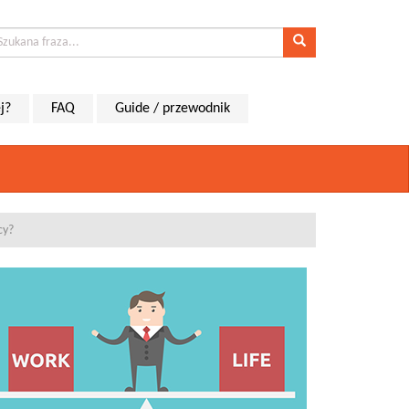
j?
FAQ
Guide / przewodnik
cy?