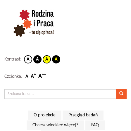
Kontrast:
A
A
A
A
++
+
A
A
Czcionka:
A
O projekcie
Przegląd badań
Chcesz wiedzieć więcej?
FAQ