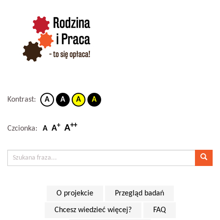
Kontrast:
A
A
A
A
++
+
A
A
Czcionka:
A
O projekcie
Przegląd badań
Chcesz wiedzieć więcej?
FAQ