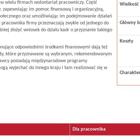
 w wielu firmach wolontariat pracowniczy. Część
Wielkość 
, zapewniając im pomoc finansową i organizacyjną,
ołecznego oraz umożliwiając im podejmowanie działań
Główny b
at pracownika firmy przeznaczają zwykle od jednego do
iej złożyć wniosek do działu kadr o przyznanie takiego
Koszty
onujące odpowiednimi środkami finansowymi dają też
nty, które przyznawane są wybranym, rekomendowanym
dawcy posiadają międzynarodowe programy
ogą wyjechać do innego kraju i tam realizować się w
Charakte
Dla pracownika