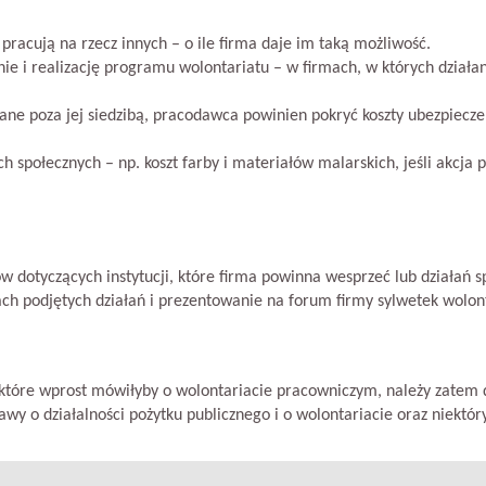
racują na rzecz innych – o ile firma daje im taką możliwość.
 i realizację programu wolontariatu – w firmach, w których działan
zowane poza jej siedzibą, pracodawca powinien pokryć koszty ubezpiecz
h społecznych – np. koszt farby i materiałów malarskich, jeśli akcj
dotyczących instytucji, które firma powinna wesprzeć lub działań s
h podjętych działań i prezentowanie na forum firmy sylwetek wolont
tóre wprost mówiłyby o wolontariacie pracowniczym, należy zatem d
awy o działalności pożytku publicznego i o wolontariacie oraz niektór