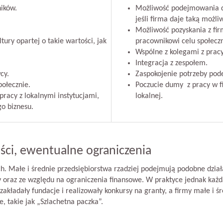
ików.
Możliwość podejmowania dz
jeśli firma daje taką możli
Możliwość pozyskania z fir
tury opartej o takie wartości, jak
pracownikowi celu społecz
Wspólne z kolegami z prac
Integracja z zespołem.
cy.
Zaspokojenie potrzeby pod
połecznie.
Poczucie dumy z pracy w fi
racy z lokalnymi instytucjami,
lokalnej.
o biznesu.
ści, ewentualne ograniczenia
h. Małe i średnie przedsiębiorstwa rzadziej podejmują podobne dzia
oraz ze względu na ograniczenia finansowe. W praktyce jednak każda 
kładały fundacje i realizowały konkursy na granty, a firmy małe i śr
e, takie jak „Szlachetna paczka”.