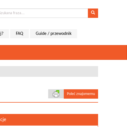
j?
FAQ
Guide / przewodnik
Poleć znajomemu
cje