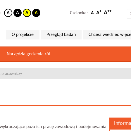
++
+
A
A
t:
A
A
A
A
Czcionka:
A
O projekcie
Przegląd badań
Chcesz wiedzieć więce
Narzędzia godzenia ról
t pracowniczy
Informa
 wykraczające poza ich pracę zawodową i podejmowania