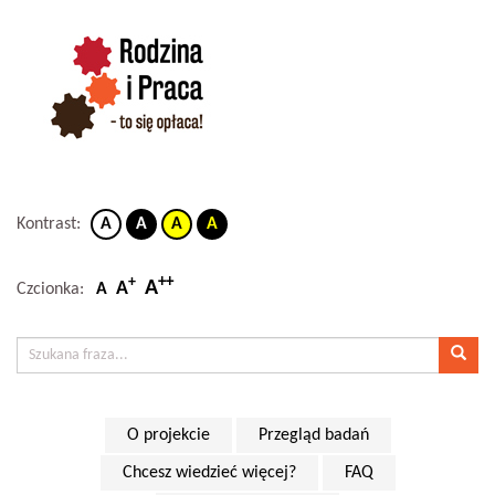
Kontrast:
A
A
A
A
++
+
A
A
Czcionka:
A
O projekcie
Przegląd badań
Chcesz wiedzieć więcej?
FAQ