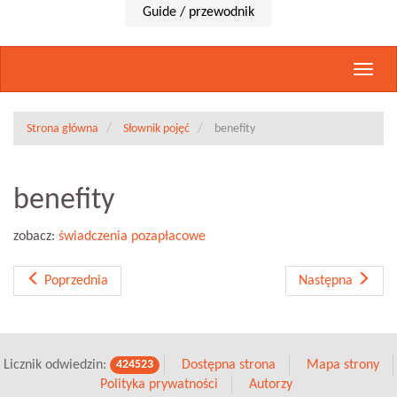
Guide / przewodnik
Rozwi
nawig
Strona główna
Słownik pojęć
benefity
benefity
zobacz:
świadczenia pozapłacowe
Poprzednia
Następna
Licznik odwiedzin:
Dostępna strona
Mapa strony
424523
Polityka prywatności
Autorzy