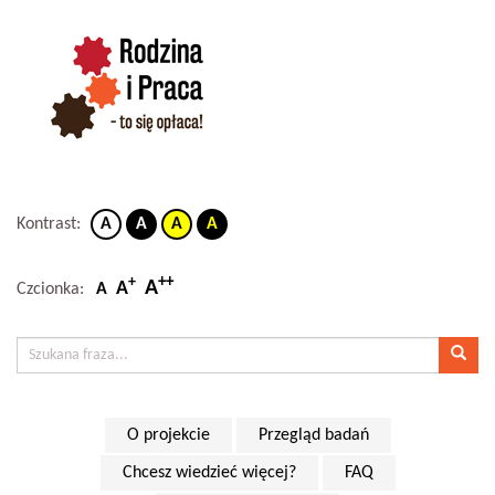
Kontrast:
A
A
A
A
++
+
A
A
Czcionka:
A
O projekcie
Przegląd badań
Chcesz wiedzieć więcej?
FAQ