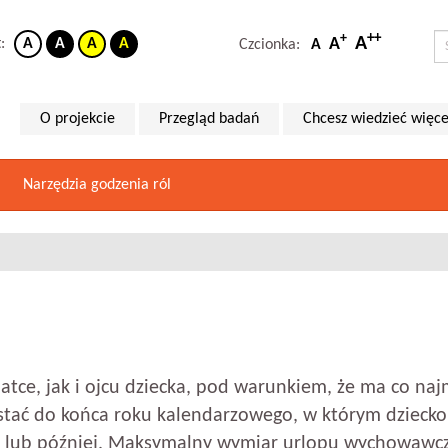
++
+
A
A
t:
A
A
A
A
Czcionka:
A
O projekcie
Przegląd badań
Chcesz wiedzieć więce
Narzędzia godzenia ról
ce, jak i ojcu dziecka, pod warunkiem, że ma co najm
ać do końca roku kalendarzowego, w którym dziecko 
lub później. Maksymalny wymiar urlopu wychowawcze