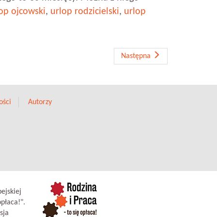
op ojcowski
,
urlop rodzicielski
,
urlop
Następna
ości
Autorzy
ejskiej
płaca!".
sja