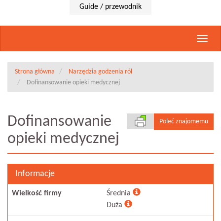
Guide / przewodnik
Rozwi
nawig
Strona główna
Narzędzia godzenia ról
Dofinansowanie opieki medycznej
Dofinansowanie
Poleć znajomemu
opieki medycznej
Informacje
Wielkość firmy
Średnia
Duża