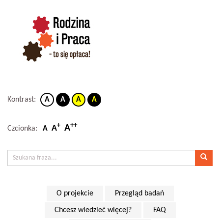
Kontrast:
A
A
A
A
++
+
A
A
Czcionka:
A
O projekcie
Przegląd badań
Chcesz wiedzieć więcej?
FAQ