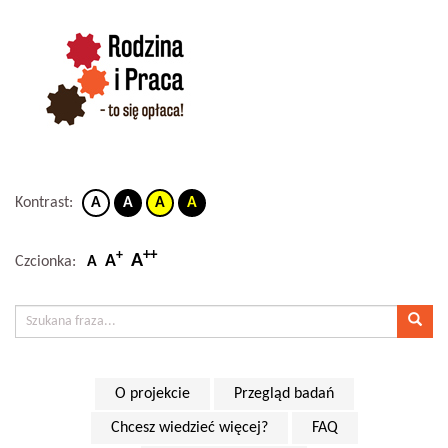
Kontrast:
A
A
A
A
++
+
A
A
Czcionka:
A
O projekcie
Przegląd badań
Chcesz wiedzieć więcej?
FAQ